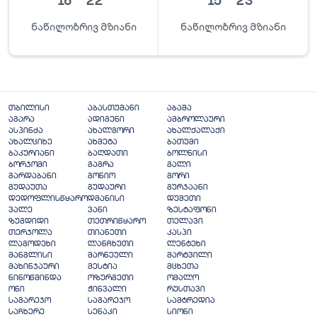
16
°
22
°
15
°
23
°
ნაწილობრივ მზიანი
ნაწილობრივ მზიანი
თბილისი
აბასთუმანი
აბაშა
აგარა
ადიგენი
ამბროლაური
ასპინძა
ახალგორი
ახალქალაქი
ახალციხე
ახმეტა
ბათუმი
ბაკურიანი
ბაღდათი
ბოლნისი
ბორჯომი
გაგრა
გალი
გარდაბანი
გონიო
გორი
გუდაუთა
გუდაური
გურჯაანი
დედოფლისწყარო
დმანისი
დუშეთი
ვალე
ვანი
ზესტაფონი
ზუგდიდი
თეთრიწყარო
თელავი
თერჯოლა
თიანეთი
კასპი
ლაგოდეხი
ლანჩხუთი
ლენტეხი
მანგლისი
მარნეული
მარტვილი
მახინჯაური
მესტია
მცხეთა
ნინოწმინდა
ოზურგეთი
ომალო
ონი
ჟინვალი
რუსთავი
საგარეჯო
საგარეჯო
სამტრედია
საჩხერე
სენაკი
სიონი