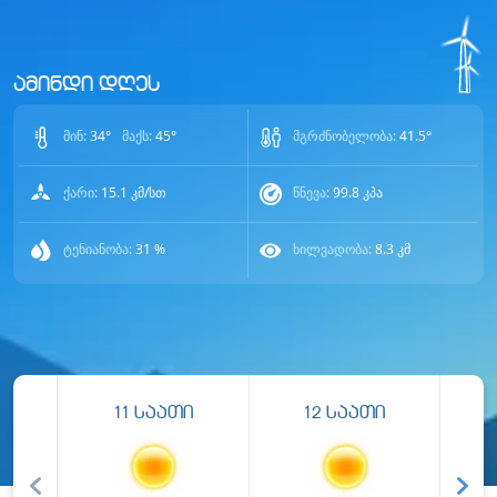
ამინდი დღეს
მინ:
34
°
მაქს:
45
°
მგრძნობელობა:
41.5
°
ქარი:
15.1
კმ/სთ
წნევა:
99.8
კპა
ტენიანობა:
31
%
ხილვადობა:
8.3
კმ
11
საათი
12
საათი