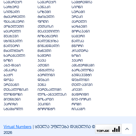
საგარეჯო
საგარეჯო
სამტრედია
საჩხერე
სენაკი
სიონი
სიღნაღი
სოხუმი
სურამი
ტყვარჩელი
ტყიბული
ურეკი
ფასანაური
ფოთი
ქარელი
ქობულეთი
ქუთაისი
ყაზბეგი
ყვარელი
შეკვეთილი
შორაპანი
შუახევი
ჩოხატაური
ცაგერი
ცხინვალი
წალენჯიხა
წალკა
წაღვერი
წინანდალი
წნორი
წყალტუბო
წყნეთი
ჭიათურა
ხარაგაული
ხაშური
ხობი
ხონი
ჯავა
ჯვარი
აბუ-დაბი
ათენი
ამსტერდამი
ანკარა
ანტალია
ბარსელონა
ბაქო
ბერლინი
ბუდაპეშტი
დოჰა
დუბაი
დუბლინი
ერევანი
ვენა
თელ-ავივი
თესალონიკი
იერუსალიმი
კიევი
ლონდონი
ლოს-ანჯელესი
მადრიდი
მიუნხენი
მოსკოვი
ნიუ-იორკი
პარიზი
პეკინი
რომი
სტამბოლი
ტორონტო
ჩიკაგო
Virtual Numbers
| ყველა უფლება დაცულია ©
2026