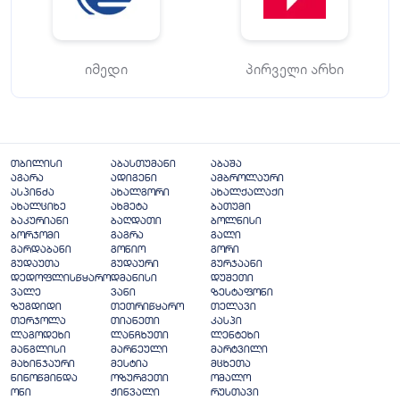
იმედი
პირველი არხი
თბილისი
აბასთუმანი
აბაშა
აგარა
ადიგენი
ამბროლაური
ასპინძა
ახალგორი
ახალქალაქი
ახალციხე
ახმეტა
ბათუმი
ბაკურიანი
ბაღდათი
ბოლნისი
ბორჯომი
გაგრა
გალი
გარდაბანი
გონიო
გორი
გუდაუთა
გუდაური
გურჯაანი
დედოფლისწყარო
დმანისი
დუშეთი
ვალე
ვანი
ზესტაფონი
ზუგდიდი
თეთრიწყარო
თელავი
თერჯოლა
თიანეთი
კასპი
ლაგოდეხი
ლანჩხუთი
ლენტეხი
მანგლისი
მარნეული
მარტვილი
მახინჯაური
მესტია
მცხეთა
ნინოწმინდა
ოზურგეთი
ომალო
ონი
ჟინვალი
რუსთავი