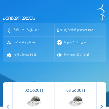
ამინდი დღეს
მინ:
22
°
მაქს:
34
°
მგრძნობელობა:
19.6
°
ქარი:
4.7
კმ/სთ
წნევა:
101.3
კპა
ტენიანობა:
39
%
ხილვადობა:
10
კმ
02
საათი
03
საათი