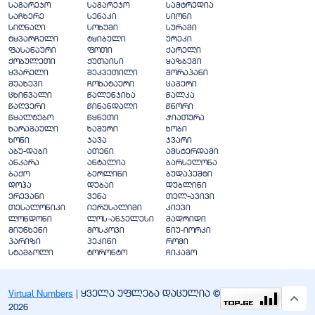
საგარეჯო
საგარეჯო
სამტრედია
საჩხერე
სენაკი
სიონი
სიღნაღი
სოხუმი
სურამი
ტყვარჩელი
ტყიბული
ურეკი
ფასანაური
ფოთი
ქარელი
ქობულეთი
ქუთაისი
ყაზბეგი
ყვარელი
შეკვეთილი
შორაპანი
შუახევი
ჩოხატაური
ცაგერი
ცხინვალი
წალენჯიხა
წალკა
წაღვერი
წინანდალი
წნორი
წყალტუბო
წყნეთი
ჭიათურა
ხარაგაული
ხაშური
ხობი
ხონი
ჯავა
ჯვარი
აბუ-დაბი
ათენი
ამსტერდამი
ანკარა
ანტალია
ბარსელონა
ბაქო
ბერლინი
ბუდაპეშტი
დოჰა
დუბაი
დუბლინი
ერევანი
ვენა
თელ-ავივი
თესალონიკი
იერუსალიმი
კიევი
ლონდონი
ლოს-ანჯელესი
მადრიდი
მიუნხენი
მოსკოვი
ნიუ-იორკი
პარიზი
პეკინი
რომი
სტამბოლი
ტორონტო
ჩიკაგო
Virtual Numbers
| ყველა უფლება დაცულია ©
2026