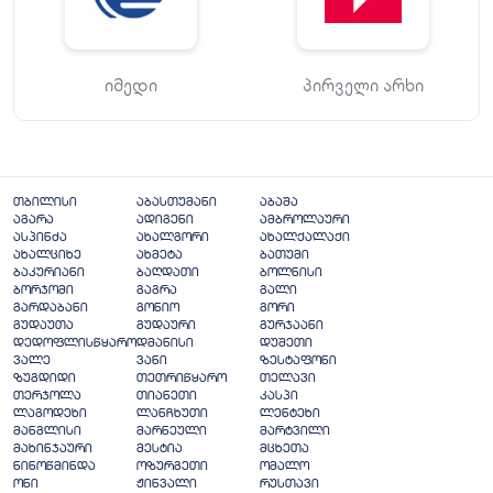
იმედი
პირველი არხი
თბილისი
აბასთუმანი
აბაშა
აგარა
ადიგენი
ამბროლაური
ასპინძა
ახალგორი
ახალქალაქი
ახალციხე
ახმეტა
ბათუმი
ბაკურიანი
ბაღდათი
ბოლნისი
ბორჯომი
გაგრა
გალი
გარდაბანი
გონიო
გორი
გუდაუთა
გუდაური
გურჯაანი
დედოფლისწყარო
დმანისი
დუშეთი
ვალე
ვანი
ზესტაფონი
ზუგდიდი
თეთრიწყარო
თელავი
თერჯოლა
თიანეთი
კასპი
ლაგოდეხი
ლანჩხუთი
ლენტეხი
მანგლისი
მარნეული
მარტვილი
მახინჯაური
მესტია
მცხეთა
ნინოწმინდა
ოზურგეთი
ომალო
ონი
ჟინვალი
რუსთავი