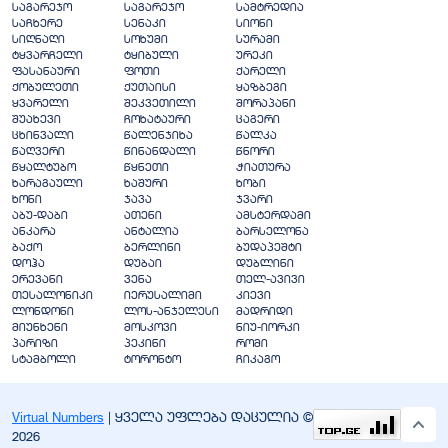
საგარეჯო
საგარეჯო
სამტრედია
საჩხერე
სენაკი
სიონი
სიღნაღი
სოხუმი
სურამი
ტყვარჩელი
ტყიბული
ურეკი
ფასანაური
ფოთი
ქარელი
ქობულეთი
ქუთაისი
ყაზბეგი
ყვარელი
შეკვეთილი
შორაპანი
შუახევი
ჩოხატაური
ცაგერი
ცხინვალი
წალენჯიხა
წალკა
წაღვერი
წინანდალი
წნორი
წყალტუბო
წყნეთი
ჭიათურა
ხარაგაული
ხაშური
ხობი
ხონი
ჯავა
ჯვარი
აბუ-დაბი
ათენი
ამსტერდამი
ანკარა
ანტალია
ბარსელონა
ბაქო
ბერლინი
ბუდაპეშტი
დოჰა
დუბაი
დუბლინი
ერევანი
ვენა
თელ-ავივი
თესალონიკი
იერუსალიმი
კიევი
ლონდონი
ლოს-ანჯელესი
მადრიდი
მიუნხენი
მოსკოვი
ნიუ-იორკი
პარიზი
პეკინი
რომი
სტამბოლი
ტორონტო
ჩიკაგო
Virtual Numbers
| ყველა უფლება დაცულია ©
2026