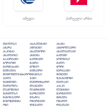
იმედი
პირველი არხი
თბილისი
აბასთუმანი
აბაშა
აგარა
ადიგენი
ამბროლაური
ასპინძა
ახალგორი
ახალქალაქი
ახალციხე
ახმეტა
ბათუმი
ბაკურიანი
ბაღდათი
ბოლნისი
ბორჯომი
გაგრა
გალი
გარდაბანი
გონიო
გორი
გუდაუთა
გუდაური
გურჯაანი
დედოფლისწყარო
დმანისი
დუშეთი
ვალე
ვანი
ზესტაფონი
ზუგდიდი
თეთრიწყარო
თელავი
თერჯოლა
თიანეთი
კასპი
ლაგოდეხი
ლანჩხუთი
ლენტეხი
მანგლისი
მარნეული
მარტვილი
მახინჯაური
მესტია
მცხეთა
ნინოწმინდა
ოზურგეთი
ომალო
ონი
ჟინვალი
რუსთავი