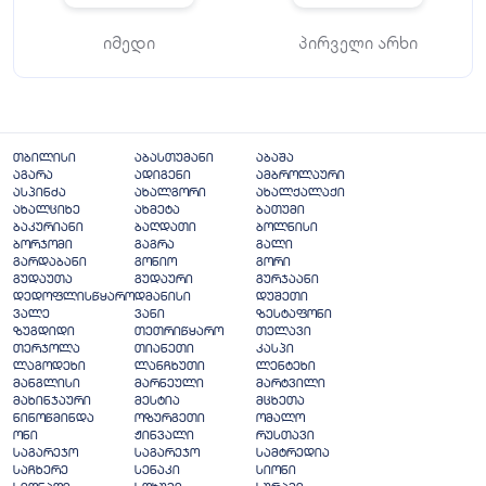
იმედი
პირველი არხი
თბილისი
აბასთუმანი
აბაშა
აგარა
ადიგენი
ამბროლაური
ასპინძა
ახალგორი
ახალქალაქი
ახალციხე
ახმეტა
ბათუმი
ბაკურიანი
ბაღდათი
ბოლნისი
ბორჯომი
გაგრა
გალი
გარდაბანი
გონიო
გორი
გუდაუთა
გუდაური
გურჯაანი
დედოფლისწყარო
დმანისი
დუშეთი
ვალე
ვანი
ზესტაფონი
ზუგდიდი
თეთრიწყარო
თელავი
თერჯოლა
თიანეთი
კასპი
ლაგოდეხი
ლანჩხუთი
ლენტეხი
მანგლისი
მარნეული
მარტვილი
მახინჯაური
მესტია
მცხეთა
ნინოწმინდა
ოზურგეთი
ომალო
ონი
ჟინვალი
რუსთავი
საგარეჯო
საგარეჯო
სამტრედია
საჩხერე
სენაკი
სიონი