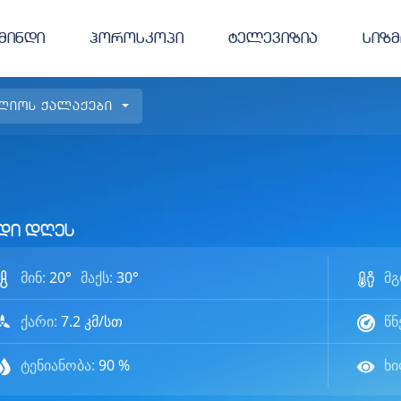
მინდი
ჰოროსკოპი
ტელევიზია
სიზმ
ლიოს ქალაქები
დი დღეს
მინ:
20
°
მაქს:
30
°
მ
ქარი:
7.2
კმ/სთ
წნ
ტენიანობა:
90
%
ხ