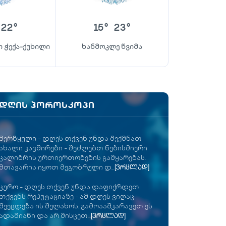
22
°
15
°
23
°
 ჭექა-ქუხილი
ხანმოკლე წვიმა
დღის ჰოროსკოპი
მერწყული
-
დღეს თქვენ უნდა შექმნათ
ახალი კავშირები - შეძლებთ ნებისმიერი
კალიბრის ურთიერთობების გამყარებას.
მთავარია იყოთ მეგობრული დ...
[ვრცლად]
კურო
-
დღეს თქვენ უნდა დაფიქრდეთ
თქვენს რეპუტაციაზე - ამ დღეს ვიღაც
შეეცდება ის შელახოს. გამოააშკარავეთ ეს
ადამიანი და არ მისცეთ...
[ვრცლად]