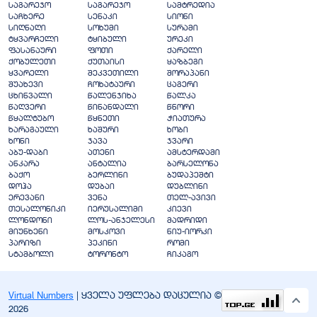
საგარეჯო
საგარეჯო
სამტრედია
საჩხერე
სენაკი
სიონი
სიღნაღი
სოხუმი
სურამი
ტყვარჩელი
ტყიბული
ურეკი
ფასანაური
ფოთი
ქარელი
ქობულეთი
ქუთაისი
ყაზბეგი
ყვარელი
შეკვეთილი
შორაპანი
შუახევი
ჩოხატაური
ცაგერი
ცხინვალი
წალენჯიხა
წალკა
წაღვერი
წინანდალი
წნორი
წყალტუბო
წყნეთი
ჭიათურა
ხარაგაული
ხაშური
ხობი
ხონი
ჯავა
ჯვარი
აბუ-დაბი
ათენი
ამსტერდამი
ანკარა
ანტალია
ბარსელონა
ბაქო
ბერლინი
ბუდაპეშტი
დოჰა
დუბაი
დუბლინი
ერევანი
ვენა
თელ-ავივი
თესალონიკი
იერუსალიმი
კიევი
ლონდონი
ლოს-ანჯელესი
მადრიდი
მიუნხენი
მოსკოვი
ნიუ-იორკი
პარიზი
პეკინი
რომი
სტამბოლი
ტორონტო
ჩიკაგო
Virtual Numbers
| ყველა უფლება დაცულია ©
2026