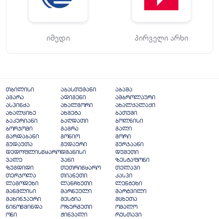
იმედი
პირველი არხი
თბილისი
აბასთუმანი
აბაშა
აგარა
ადიგენი
ამბროლაური
ასპინძა
ახალგორი
ახალქალაქი
ახალციხე
ახმეტა
ბათუმი
ბაკურიანი
ბაღდათი
ბოლნისი
ბორჯომი
გაგრა
გალი
გარდაბანი
გონიო
გორი
გუდაუთა
გუდაური
გურჯაანი
დედოფლისწყარო
დმანისი
დუშეთი
ვალე
ვანი
ზესტაფონი
ზუგდიდი
თეთრიწყარო
თელავი
თერჯოლა
თიანეთი
კასპი
ლაგოდეხი
ლანჩხუთი
ლენტეხი
მანგლისი
მარნეული
მარტვილი
მახინჯაური
მესტია
მცხეთა
ნინოწმინდა
ოზურგეთი
ომალო
ონი
ჟინვალი
რუსთავი