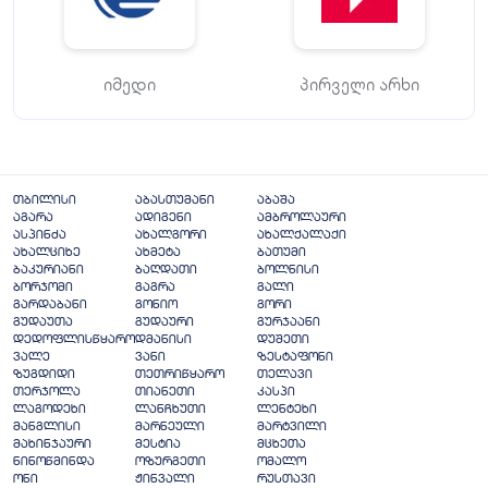
იმედი
პირველი არხი
თბილისი
აბასთუმანი
აბაშა
აგარა
ადიგენი
ამბროლაური
ასპინძა
ახალგორი
ახალქალაქი
ახალციხე
ახმეტა
ბათუმი
ბაკურიანი
ბაღდათი
ბოლნისი
ბორჯომი
გაგრა
გალი
გარდაბანი
გონიო
გორი
გუდაუთა
გუდაური
გურჯაანი
დედოფლისწყარო
დმანისი
დუშეთი
ვალე
ვანი
ზესტაფონი
ზუგდიდი
თეთრიწყარო
თელავი
თერჯოლა
თიანეთი
კასპი
ლაგოდეხი
ლანჩხუთი
ლენტეხი
მანგლისი
მარნეული
მარტვილი
მახინჯაური
მესტია
მცხეთა
ნინოწმინდა
ოზურგეთი
ომალო
ონი
ჟინვალი
რუსთავი