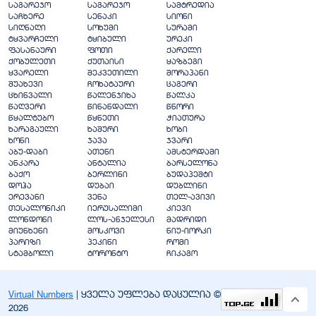
საგარეჯო
საგარეჯო
სამტრედია
საჩხერე
სენაკი
სიონი
სიღნაღი
სოხუმი
სურამი
ტყვარჩელი
ტყიბული
ურეკი
ფასანაური
ფოთი
ქარელი
ქობულეთი
ქუთაისი
ყაზბეგი
ყვარელი
შეკვეთილი
შორაპანი
შუახევი
ჩოხატაური
ცაგერი
ცხინვალი
წალენჯიხა
წალკა
წაღვერი
წინანდალი
წნორი
წყალტუბო
წყნეთი
ჭიათურა
ხარაგაული
ხაშური
ხობი
ხონი
ჯავა
ჯვარი
აბუ-დაბი
ათენი
ამსტერდამი
ანკარა
ანტალია
ბარსელონა
ბაქო
ბერლინი
ბუდაპეშტი
დოჰა
დუბაი
დუბლინი
ერევანი
ვენა
თელ-ავივი
თესალონიკი
იერუსალიმი
კიევი
ლონდონი
ლოს-ანჯელესი
მადრიდი
მიუნხენი
მოსკოვი
ნიუ-იორკი
პარიზი
პეკინი
რომი
სტამბოლი
ტორონტო
ჩიკაგო
Virtual Numbers
| ყველა უფლება დაცულია ©
2026