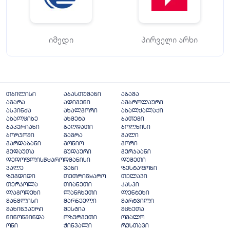
იმედი
პირველი არხი
თბილისი
აბასთუმანი
აბაშა
აგარა
ადიგენი
ამბროლაური
ასპინძა
ახალგორი
ახალქალაქი
ახალციხე
ახმეტა
ბათუმი
ბაკურიანი
ბაღდათი
ბოლნისი
ბორჯომი
გაგრა
გალი
გარდაბანი
გონიო
გორი
გუდაუთა
გუდაური
გურჯაანი
დედოფლისწყარო
დმანისი
დუშეთი
ვალე
ვანი
ზესტაფონი
ზუგდიდი
თეთრიწყარო
თელავი
თერჯოლა
თიანეთი
კასპი
ლაგოდეხი
ლანჩხუთი
ლენტეხი
მანგლისი
მარნეული
მარტვილი
მახინჯაური
მესტია
მცხეთა
ნინოწმინდა
ოზურგეთი
ომალო
ონი
ჟინვალი
რუსთავი