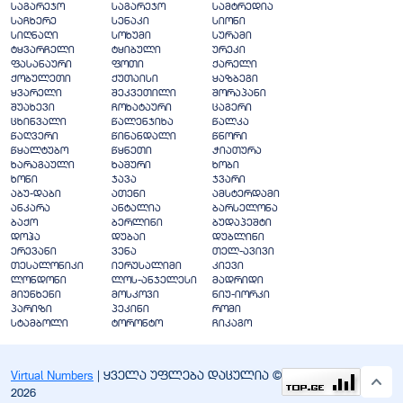
საგარეჯო
საგარეჯო
სამტრედია
საჩხერე
სენაკი
სიონი
სიღნაღი
სოხუმი
სურამი
ტყვარჩელი
ტყიბული
ურეკი
ფასანაური
ფოთი
ქარელი
ქობულეთი
ქუთაისი
ყაზბეგი
ყვარელი
შეკვეთილი
შორაპანი
შუახევი
ჩოხატაური
ცაგერი
ცხინვალი
წალენჯიხა
წალკა
წაღვერი
წინანდალი
წნორი
წყალტუბო
წყნეთი
ჭიათურა
ხარაგაული
ხაშური
ხობი
ხონი
ჯავა
ჯვარი
აბუ-დაბი
ათენი
ამსტერდამი
ანკარა
ანტალია
ბარსელონა
ბაქო
ბერლინი
ბუდაპეშტი
დოჰა
დუბაი
დუბლინი
ერევანი
ვენა
თელ-ავივი
თესალონიკი
იერუსალიმი
კიევი
ლონდონი
ლოს-ანჯელესი
მადრიდი
მიუნხენი
მოსკოვი
ნიუ-იორკი
პარიზი
პეკინი
რომი
სტამბოლი
ტორონტო
ჩიკაგო
Virtual Numbers
| ყველა უფლება დაცულია ©
2026