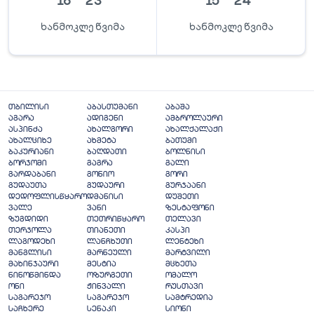
16
°
23
°
15
°
24
°
ხანმოკლე წვიმა
ხანმოკლე წვიმა
თბილისი
აბასთუმანი
აბაშა
აგარა
ადიგენი
ამბროლაური
ასპინძა
ახალგორი
ახალქალაქი
ახალციხე
ახმეტა
ბათუმი
ბაკურიანი
ბაღდათი
ბოლნისი
ბორჯომი
გაგრა
გალი
გარდაბანი
გონიო
გორი
გუდაუთა
გუდაური
გურჯაანი
დედოფლისწყარო
დმანისი
დუშეთი
ვალე
ვანი
ზესტაფონი
ზუგდიდი
თეთრიწყარო
თელავი
თერჯოლა
თიანეთი
კასპი
ლაგოდეხი
ლანჩხუთი
ლენტეხი
მანგლისი
მარნეული
მარტვილი
მახინჯაური
მესტია
მცხეთა
ნინოწმინდა
ოზურგეთი
ომალო
ონი
ჟინვალი
რუსთავი
საგარეჯო
საგარეჯო
სამტრედია
საჩხერე
სენაკი
სიონი