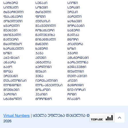
საჩხერე
სენაკი
სიონი
სიღნაღი
სოხუმი
სურამი
ტყვარჩელი
ტყიბული
ურეკი
ფასანაური
ფოთი
ქარელი
ქობულეთი
ქუთაისი
ყაზბეგი
ყვარელი
შეკვეთილი
შორაპანი
შუახევი
ჩოხატაური
ცაგერი
ცხინვალი
წალენჯიხა
წალკა
წაღვერი
წინანდალი
წნორი
წყალტუბო
წყნეთი
ჭიათურა
ხარაგაული
ხაშური
ხობი
ხონი
ჯავა
ჯვარი
აბუ-დაბი
ათენი
ამსტერდამი
ანკარა
ანტალია
ბარსელონა
ბაქო
ბერლინი
ბუდაპეშტი
დოჰა
დუბაი
დუბლინი
ერევანი
ვენა
თელ-ავივი
თესალონიკი
იერუსალიმი
კიევი
ლონდონი
ლოს-ანჯელესი
მადრიდი
მიუნხენი
მოსკოვი
ნიუ-იორკი
პარიზი
პეკინი
რომი
სტამბოლი
ტორონტო
ჩიკაგო
Virtual Numbers
| ყველა უფლება დაცულია ©
2026