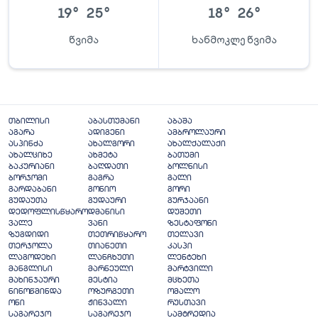
19
°
25
°
18
°
26
°
წვიმა
ხანმოკლე წვიმა
თბილისი
აბასთუმანი
აბაშა
აგარა
ადიგენი
ამბროლაური
ასპინძა
ახალგორი
ახალქალაქი
ახალციხე
ახმეტა
ბათუმი
ბაკურიანი
ბაღდათი
ბოლნისი
ბორჯომი
გაგრა
გალი
გარდაბანი
გონიო
გორი
გუდაუთა
გუდაური
გურჯაანი
დედოფლისწყარო
დმანისი
დუშეთი
ვალე
ვანი
ზესტაფონი
ზუგდიდი
თეთრიწყარო
თელავი
თერჯოლა
თიანეთი
კასპი
ლაგოდეხი
ლანჩხუთი
ლენტეხი
მანგლისი
მარნეული
მარტვილი
მახინჯაური
მესტია
მცხეთა
ნინოწმინდა
ოზურგეთი
ომალო
ონი
ჟინვალი
რუსთავი
საგარეჯო
საგარეჯო
სამტრედია