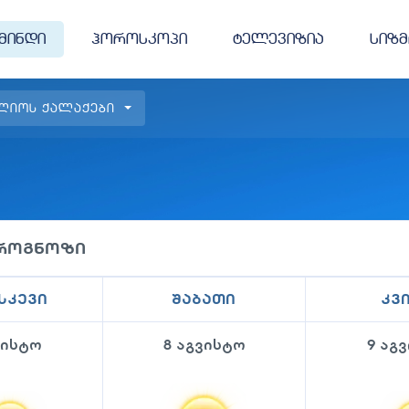
მინდი
ჰოროსკოპი
ტელევიზია
სიზმ
ლიოს ქალაქები
პროგნოზი
სკევი
შაბათი
კვ
ვისტო
8 აგვისტო
9 აგ