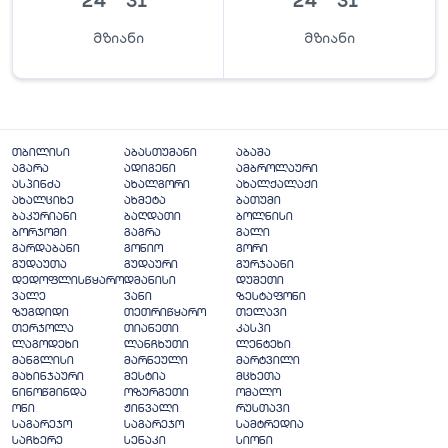
24
°
31
°
24
°
31
°
მზიანი
მზიანი
თბილისი
აბასთუმანი
აბაშა
აგარა
ადიგენი
ამბროლაური
ასპინძა
ახალგორი
ახალქალაქი
ახალციხე
ახმეტა
ბათუმი
ბაკურიანი
ბაღდათი
ბოლნისი
ბორჯომი
გაგრა
გალი
გარდაბანი
გონიო
გორი
გუდაუთა
გუდაური
გურჯაანი
დედოფლისწყარო
დმანისი
დუშეთი
ვალე
ვანი
ზესტაფონი
ზუგდიდი
თეთრიწყარო
თელავი
თერჯოლა
თიანეთი
კასპი
ლაგოდეხი
ლანჩხუთი
ლენტეხი
მანგლისი
მარნეული
მარტვილი
მახინჯაური
მესტია
მცხეთა
ნინოწმინდა
ოზურგეთი
ომალო
ონი
ჟინვალი
რუსთავი
საგარეჯო
საგარეჯო
სამტრედია
საჩხერე
სენაკი
სიონი