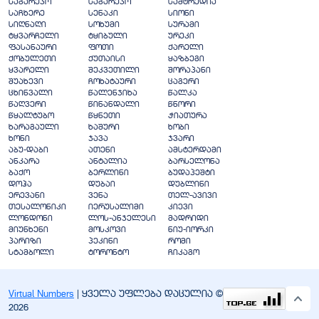
საგარეჯო
საგარეჯო
სამტრედია
საჩხერე
სენაკი
სიონი
სიღნაღი
სოხუმი
სურამი
ტყვარჩელი
ტყიბული
ურეკი
ფასანაური
ფოთი
ქარელი
ქობულეთი
ქუთაისი
ყაზბეგი
ყვარელი
შეკვეთილი
შორაპანი
შუახევი
ჩოხატაური
ცაგერი
ცხინვალი
წალენჯიხა
წალკა
წაღვერი
წინანდალი
წნორი
წყალტუბო
წყნეთი
ჭიათურა
ხარაგაული
ხაშური
ხობი
ხონი
ჯავა
ჯვარი
აბუ-დაბი
ათენი
ამსტერდამი
ანკარა
ანტალია
ბარსელონა
ბაქო
ბერლინი
ბუდაპეშტი
დოჰა
დუბაი
დუბლინი
ერევანი
ვენა
თელ-ავივი
თესალონიკი
იერუსალიმი
კიევი
ლონდონი
ლოს-ანჯელესი
მადრიდი
მიუნხენი
მოსკოვი
ნიუ-იორკი
პარიზი
პეკინი
რომი
სტამბოლი
ტორონტო
ჩიკაგო
Virtual Numbers
| ყველა უფლება დაცულია ©
2026