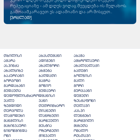
რეპუტაციაზე - ამ დღეს ვიღაც შეეცდება ის შელახოს.
გამოააშკარავეთ ეს ადამიანი და არ მისცეთ...
[ვრცლად]
თბილისი
აბასთუმანი
აბაშა
აგარა
ადიგენი
ამბროლაური
ასპინძა
ახალგორი
ახალქალაქი
ახალციხე
ახმეტა
ბათუმი
ბაკურიანი
ბაღდათი
ბოლნისი
ბორჯომი
გაგრა
გალი
გარდაბანი
გონიო
გორი
გუდაუთა
გუდაური
გურჯაანი
დედოფლისწყარო
დმანისი
დუშეთი
ვალე
ვანი
ზესტაფონი
ზუგდიდი
თეთრიწყარო
თელავი
თერჯოლა
თიანეთი
კასპი
ლაგოდეხი
ლანჩხუთი
ლენტეხი
მანგლისი
მარნეული
მარტვილი
მახინჯაური
მესტია
მცხეთა
ნინოწმინდა
ოზურგეთი
ომალო
ონი
ჟინვალი
რუსთავი